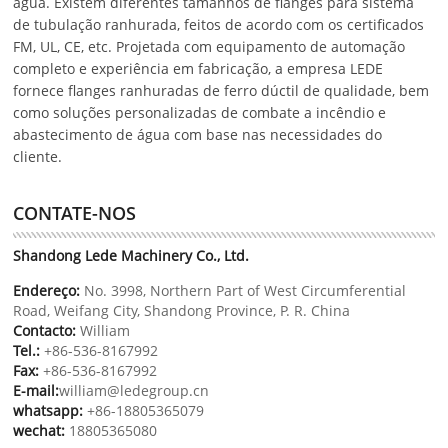
água. Existem diferentes tamanhos de flanges para sistema
de tubulação ranhurada, feitos de acordo com os certificados
FM, UL, CE, etc. Projetada com equipamento de automação
completo e experiência em fabricação, a empresa LEDE
fornece flanges ranhuradas de ferro dúctil de qualidade, bem
como soluções personalizadas de combate a incêndio e
abastecimento de água com base nas necessidades do
cliente.
CONTATE-NOS
Shandong Lede Machinery Co., Ltd.
Endereço:
No. 3998, Northern Part of West Circumferential
Road, Weifang City, Shandong Province, P. R. China
Contacto:
William
Tel.:
+86-536-8167992
Fax:
+86-536-8167992
E-mail:
william@ledegroup.cn
whatsapp:
+86-18805365079
wechat:
18805365080