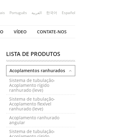
ais
Português
العربية
한국어
Español
ÃO
VÍDEO
CONTATE-NOS
LISTA DE PRODUTOS
Acoplamentos ranhurados
Sistema de tubulação-
Acoplamento rígido
ranhurado (leve)
Sistema de tubulação-
Acoplamento flexível
ranhurado (leve)
Acoplamento ranhurado
angular
Sistema de tubulação-
Acoplamento rígido