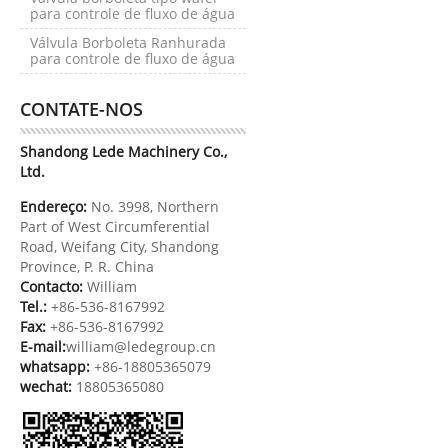
para controle de fluxo de água
Válvula Borboleta Ranhurada
para controle de fluxo de água
CONTATE-NOS
Shandong Lede Machinery Co.,
Ltd.
Endereço:
No. 3998, Northern
Part of West Circumferential
Road, Weifang City, Shandong
Province, P. R. China
Contacto:
William
Tel.:
+86-536-8167992
Fax:
+86-536-8167992
E-mail:
william@ledegroup.cn
whatsapp:
+86-18805365079
wechat:
18805365080