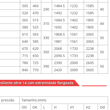
505
460
1484.5
1232
1585
290
40
520
470
1492
1232
1585
565
515
1684.5
1402
1805
310
44
580
525
1692
1402
1805
615
565
1868.5
1561
2065
330
50
640
585
1881
1561
2065
670
620
2068
1733
2238
350
50
715
650
2090.5
1733
2238
780
725
2390
2000
2605
390
50
840
770
2420
2000
2605
siliente série 14 com extremidade flangeada
e pressão
Tamanho (mm)
OD
OK
L
H
H1
H2
Od