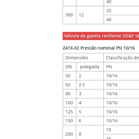
40
25
300
12
40
Válvula de gaveta resiliente OS&Y 
Z41X-02 Pressão nominal PN 10/16
Dimensões
Classificação d
DN
polegada
PN
50
2
10/16
65
2.5
10/16
80
3
10/16
100
4
10/16
125
5
10/16
150
6
10/16
10
200
8
16