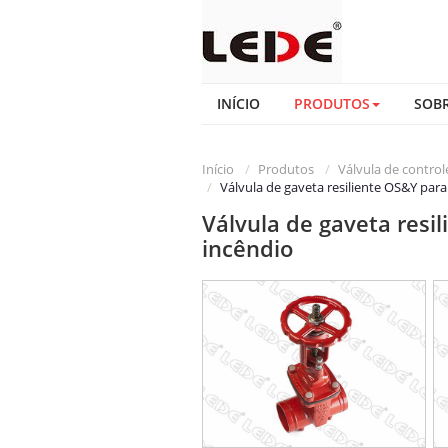
INÍCIO
PRODUTOS
SOB
Início
Produtos
Válvula de control
Válvula de gaveta resiliente OS&Y par
Válvula de gaveta resi
incêndio