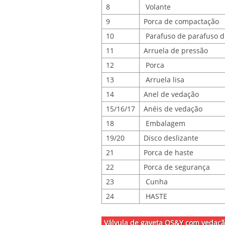
8
Volante
9
Porca de compactação
10
Parafuso de parafuso d
11
Arruela de pressão
12
Porca
13
Arruela lisa
14
Anel de vedação
15/16/17
Anéis de vedação
18
Embalagem
19/20
Disco deslizante
21
Porca de haste
22
Porca de segurança
23
Cunha
24
HASTE
Válvula de gaveta OS&Y com vedação