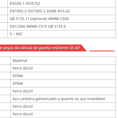
EN558-1 ISO5752
EN1092-2 ISO7005-2 ASME-B16.42
GB 5135.11 (optional) AWWA C606
EN12266 AWWA C515 GB 5135.6
0 ~ 80C
de peças da válvula de gaveta resiliente OS &Y
Material
Ferro dúctil
EPDM
EPDM
Ferro dúctil
Aço carbono galvanizado a quente ou aço inoxidável
Ferro dúctil
Ferro dúctil