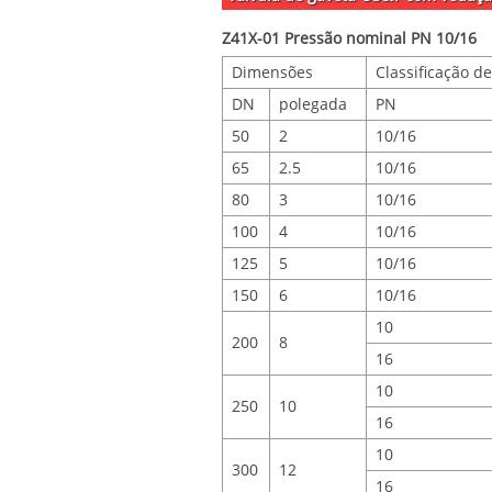
Z41X-01 Pressão nominal PN 10/16
Dimensões
Classificação d
DN
polegada
PN
50
2
10/16
65
2.5
10/16
80
3
10/16
100
4
10/16
125
5
10/16
150
6
10/16
10
200
8
16
10
250
10
16
10
300
12
16