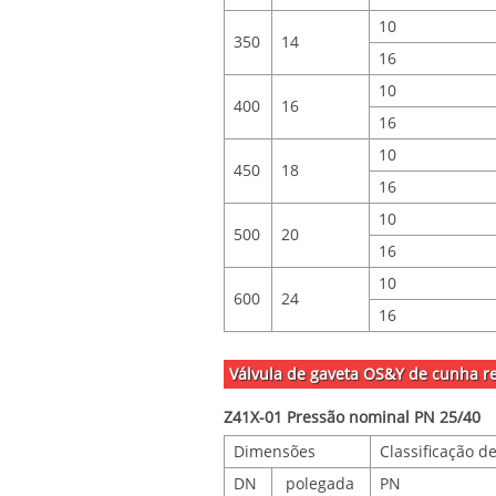
10
350
14
16
10
400
16
16
10
450
18
16
10
500
20
16
10
600
24
16
Válvula de gaveta OS&Y de cunha re
Z41X-01 Pressão nominal PN 25/40
Dimensões
Classificação d
DN
polegada
PN