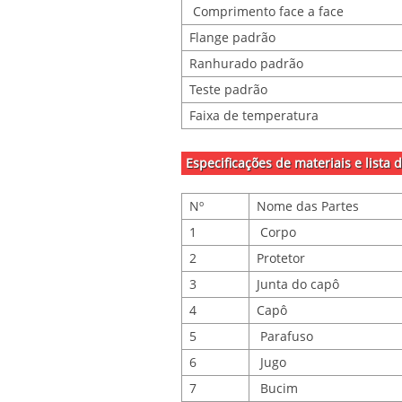
Comprimento face a face
Flange padrão
Ranhurado padrão
Teste padrão
Faixa de temperatura
Especificações de materiais e lista 
Nº
Nome das Partes
1
Corpo
2
Protetor
3
Junta do capô
4
Capô
5
Parafuso
6
Jugo
7
Bucim