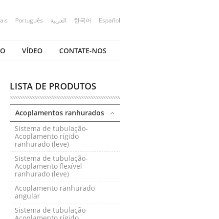
ais
Português
العربية
한국어
Español
ÃO
VÍDEO
CONTATE-NOS
LISTA DE PRODUTOS
Acoplamentos ranhurados
Sistema de tubulação-
Acoplamento rígido
ranhurado (leve)
Sistema de tubulação-
Acoplamento flexível
ranhurado (leve)
Acoplamento ranhurado
angular
Sistema de tubulação-
Acoplamento rígido