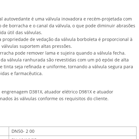
tral autovedante é uma válvula inovadora e recém-projetada com
o de borracha e o canal da válvula, o que pode diminuir abrasões
a útil das válvulas.
 propriedade de vedação da válvula borboleta é proporcional à
 válvulas suportem altas pressões.
orracha pode remover lama e sujeira quando a válvula fecha.
s da válvula ranhurada são revestidas com um pó epóxi de alta
tinta seja refinada e uniforme, tornando a válvula segura para
bidas e farmacêutica.
e engrenagem D381X, atuador elétrico D981X e atuador
dos às válvulas conforme os requisitos do cliente.
DN50- 2 00