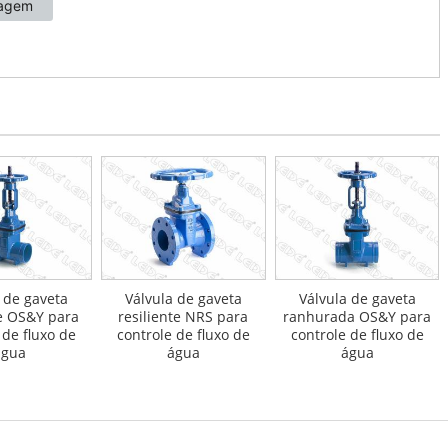
 de gaveta
Válvula de gaveta
Válvula de gaveta
te OS&Y para
resiliente NRS para
ranhurada OS&Y para
 de fluxo de
controle de fluxo de
controle de fluxo de
água
água
água