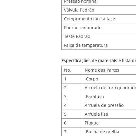
Pressão nominal
Válvula Padrão
Comprimento face a face
Padrão ranhurado
Teste Padrão
Faixa de temperatura
Especificações de materiais e lista 
No.
Nome das Partes
1
Corpo
2
Arruela de furo quadrad
3
Parafuso
4
Arruela de pressão
5
Arruela lisa
6
Plugue
7
Bucha de orelha