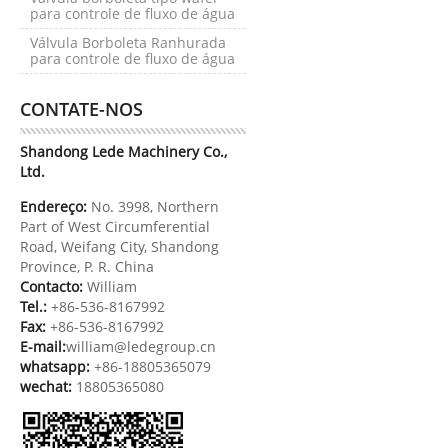
para controle de fluxo de água
Válvula Borboleta Ranhurada
para controle de fluxo de água
CONTATE-NOS
Shandong Lede Machinery Co.,
Ltd.
Endereço:
No. 3998, Northern
Part of West Circumferential
Road, Weifang City, Shandong
Province, P. R. China
Contacto:
William
Tel.:
+86-536-8167992
Fax:
+86-536-8167992
E-mail:
william@ledegroup.cn
whatsapp:
+86-18805365079
wechat:
18805365080