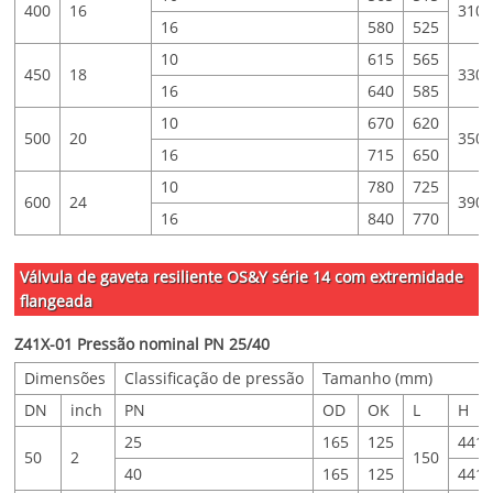
400
16
310
16
580
525
10
615
565
450
18
330
16
640
585
10
670
620
500
20
350
16
715
650
10
780
725
600
24
390
16
840
770
Válvula de gaveta resiliente OS&Y série 14 com extremidade
flangeada
Z41X-01 Pressão nominal PN 25/40
Dimensões
Classificação de pressão
Tamanho (mm)
DN
inch
PN
OD
OK
L
H
25
165
125
441
50
2
150
40
165
125
441