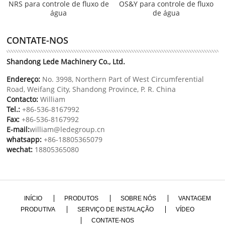
NRS para controle de fluxo de
OS&Y para controle de fluxo
água
de água
CONTATE-NOS
Shandong Lede Machinery Co., Ltd.
Endereço:
No. 3998, Northern Part of West Circumferential
Road, Weifang City, Shandong Province, P. R. China
Contacto:
William
Tel.:
+86-536-8167992
Fax:
+86-536-8167992
E-mail:
william@ledegroup.cn
whatsapp:
+86-18805365079
wechat:
18805365080
INÍCIO
PRODUTOS
SOBRE NÓS
VANTAGEM
PRODUTIVA
SERVIÇO DE INSTALAÇÃO
VÍDEO
CONTATE-NOS