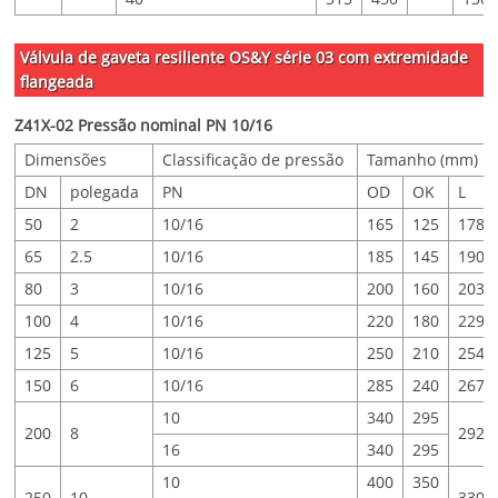
Válvula de gaveta resiliente OS&Y série 03 com extremidade
flangeada
Z41X-02 Pressão nominal PN 10/16
Dimensões
Classificação de pressão
Tamanho (mm)
DN
polegada
PN
OD
OK
L
50
2
10/16
165
125
178
65
2.5
10/16
185
145
190
80
3
10/16
200
160
203
100
4
10/16
220
180
229
125
5
10/16
250
210
254
150
6
10/16
285
240
267
10
340
295
200
8
292
16
340
295
10
400
350
250
10
330