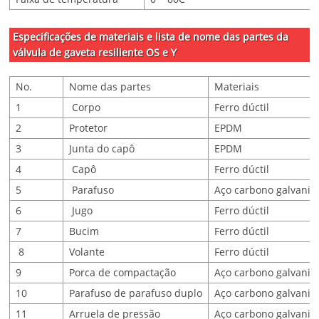
Especificações de materiais e lista de nome das partes da
válvula de gaveta resiliente OS e Y
No.
Nome das partes
Materiais
1
Corpo
Ferro dúctil
2
Protetor
EPDM
3
Junta do capô
EPDM
4
Capô
Ferro dúctil
5
Parafuso
Aço carbono galvaniz
6
Jugo
Ferro dúctil
7
Bucim
Ferro dúctil
8
Volante
Ferro dúctil
9
Porca de compactação
Aço carbono galvaniz
10
Parafuso de parafuso duplo
Aço carbono galvaniz
11
Arruela de pressão
Aço carbono galvaniz