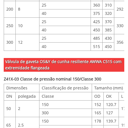
25
360
310
200
8
292
40
375
320
25
425
370
250
10
330
40
450
385
25
485
430
300
12
356
40
515
450
Válvula de gaveta OS&Y de cunha resiliente AWWA C515 com
extremidade flangeada
Z41X-03 Classe de pressão nominal 150/Classe 300
Dimensões
Classificação de pressão
Tamanho (mm)
DN
polegada
Classe
OD
OK
L
150
152
120.7
50
2
17
300
165
127
150
178
139.7
65
2.5
19