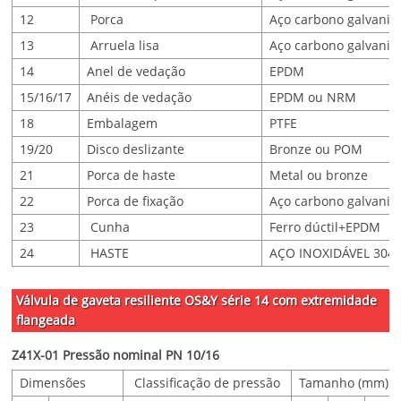
12
Porca
Aço carbono galvaniz
13
Arruela lisa
Aço carbono galvaniz
14
Anel de vedação
EPDM
15/16/17
Anéis de vedação
EPDM ou NRM
18
Embalagem
PTFE
19/20
Disco deslizante
Bronze ou POM
21
Porca de haste
Metal ou bronze
22
Porca de fixação
Aço carbono galvaniz
23
Cunha
Ferro dúctil+EPDM
24
HASTE
AÇO INOXIDÁVEL 304
Válvula de gaveta resiliente OS&Y série 14 com extremidade
flangeada
Z41X-01 Pressão nominal PN 10/16
Dimensões
Classificação de pressão
Tamanho (mm)