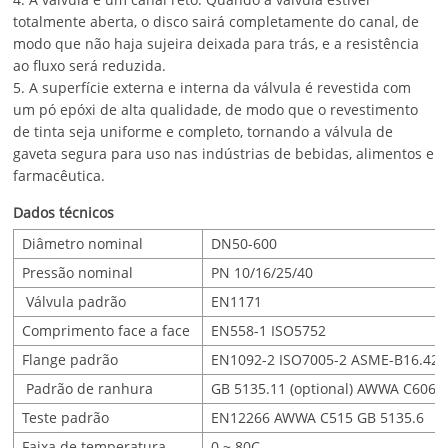
totalmente aberta, o disco sairá completamente do canal, de
modo que não haja sujeira deixada para trás, e a resistência
ao fluxo será reduzida.
5. A superfície externa e interna da válvula é revestida com
um pó epóxi de alta qualidade, de modo que o revestimento
de tinta seja uniforme e completo, tornando a válvula de
gaveta segura para uso nas indústrias de bebidas, alimentos e
farmacêutica.
Dados técnicos
Diâmetro nominal
DN50-600
Pressão nominal
PN 10/16/25/40
Válvula padrão
EN1171
Comprimento face a face
EN558-1 ISO5752
Flange padrão
EN1092-2 ISO7005-2 ASME-B16.42
Padrão de ranhura
GB 5135.11 (optional) AWWA C606
Teste padrão
EN12266 AWWA C515 GB 5135.6
Faixa de temperatura
0 ~ 80C