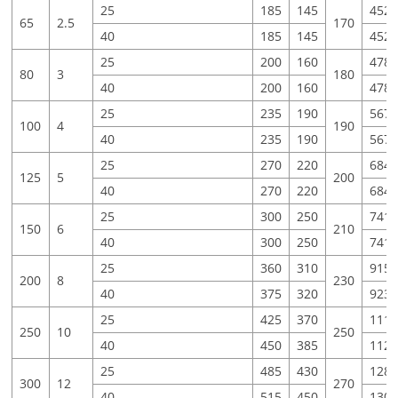
25
185
145
452
65
2.5
170
40
185
145
452
25
200
160
478
80
3
180
40
200
160
478
25
235
190
567
100
4
190
40
235
190
567
25
270
220
684.
125
5
200
40
270
220
684.
25
300
250
741.
150
6
210
40
300
250
741.
25
360
310
915.
200
8
230
40
375
320
923
25
425
370
111
250
10
250
40
450
385
1125
25
485
430
128
300
12
270
40
515
450
130