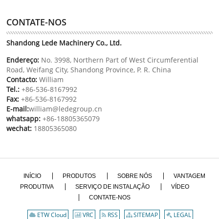
CONTATE-NOS
Shandong Lede Machinery Co., Ltd.
Endereço:
No. 3998, Northern Part of West Circumferential
Road, Weifang City, Shandong Province, P. R. China
Contacto:
William
Tel.:
+86-536-8167992
Fax:
+86-536-8167992
E-mail:
william@ledegroup.cn
whatsapp:
+86-18805365079
wechat:
18805365080
INÍCIO
PRODUTOS
SOBRE NÓS
VANTAGEM
PRODUTIVA
SERVIÇO DE INSTALAÇÃO
VÍDEO
CONTATE-NOS
ETW Cloud
VRC
RSS
SITEMAP
LEGAL