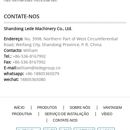
CONTATE-NOS
Shandong Lede Machinery Co., Ltd.
Endereço:
No. 3998, Northern Part of West Circumferential
Road, Weifang City, Shandong Province, P. R. China
Contacto:
William
Tel.:
+86-536-8167992
Fax:
+86-536-8167992
E-mail:
william@ledegroup.cn
whatsapp:
+86-18805365079
wechat:
18805365080
INÍCIO
PRODUTOS
SOBRE NÓS
VANTAGEM
PRODUTIVA
SERVIÇO DE INSTALAÇÃO
VÍDEO
CONTATE-NOS