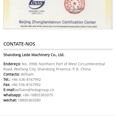
CONTATE-NOS
Shandong Lede Machinery Co., Ltd.
Endereço:
No. 3998, Northern Part of West Circumferential
Road, Weifang City, Shandong Province, P. R. China
Contacto:
William
Tel.:
+86-536-8167992
Fax:
+86-536-8167992
E-mail:
william@ledegroup.cn
whatsapp:
+86-18805365079
wechat:
18805365080